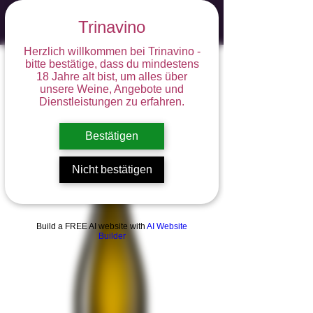
Trinavino
Herzlich willkommen bei Trinavino -
bitte bestätige, dass du mindestens
18 Jahre alt bist, um alles über
unsere Weine, Angebote und
Dienstleistungen zu erfahren.
Bestätigen
Nicht bestätigen
Build a FREE AI website with
AI Website
Builder